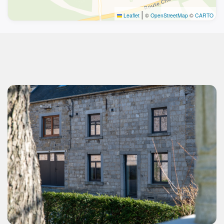
|
Leaflet
©
OpenStreetMap
©
CARTO