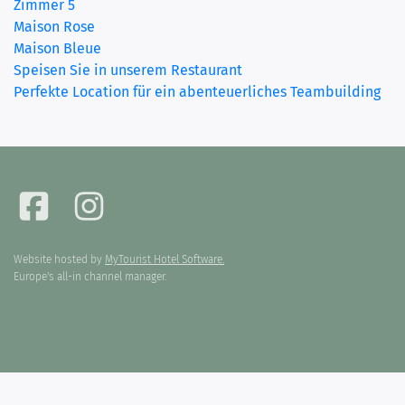
Zimmer 5
(current)
Maison Rose
Maison Bleue
Speisen Sie in unserem Restaurant
Perfekte Location für ein abenteuerliches Teambuilding
Website hosted by
MyTourist Hotel Software.
Europe's all-in channel manager.