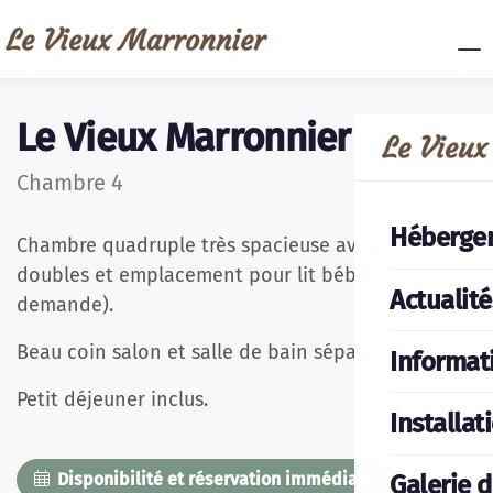
Le Vieux Marronnier
Chambre 4
Héberge
Chambre quadruple très spacieuse avec 2 lits
doubles et emplacement pour lit bébé (sur
Actualité
demande).
Beau coin salon et salle de bain séparée.
Informat
Petit déjeuner inclus.
Installat
Disponibilité et réservation immédiate
Galerie 
Des