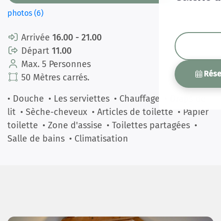
photos (6)
Arrivée
16.00 - 21.00
Départ
11.00
Max. 5 Personnes
Rése
50 Mètres carrés.
• Douche
• Les serviettes
• Chauffage
• Draps de
lit
• Sèche-cheveux
• Articles de toilette
• Papier
toilette
• Zone d'assise
• Toilettes partagées
•
Salle de bains
• Climatisation